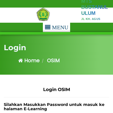
MTS
BUSTANUL
ULUM
JL KH. AGUS
SALIM NO.90
MENU
WONGSOREJO
Login
Home
OSIM
Login OSIM
Silahkan Masukkan Password untuk masuk ke
halaman E-Learning