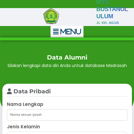
MTS
BUSTANUL
ULUM
JL KH. AGUS
SALIM NO.90
MENU
WONGSOREJO
Data Alumni
Silakan lengkapi data diri Anda untuk database Madrasah
Data Pribadi
Nama Lengkap
Jenis Kelamin